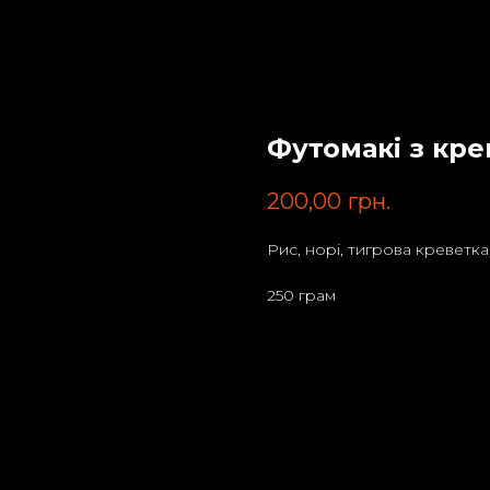
Футомакі з кр
200,00
грн.
Рис, норі, тигрова креветк
250 грам