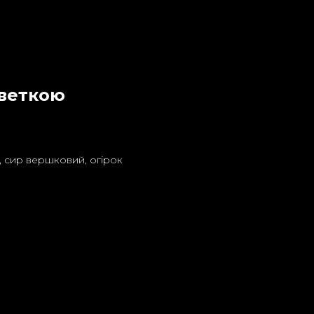
еветкою
а, сир вершковий, огірок